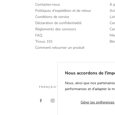
Contactez-nous
À 
Politiques d'expédition et de retour
Avi
Conditions de service
Lis
Déclaration de confidentialité
Car
Règlements des concours
Car
FAQ
Me
Tissus 101
Bl
Comment retourner un produit
Nous accordons de l'impo
Nous, ainsi que nos partenaires
Langue
FRANÇAIS
performances et d'adapter le m
Gérer les préferences