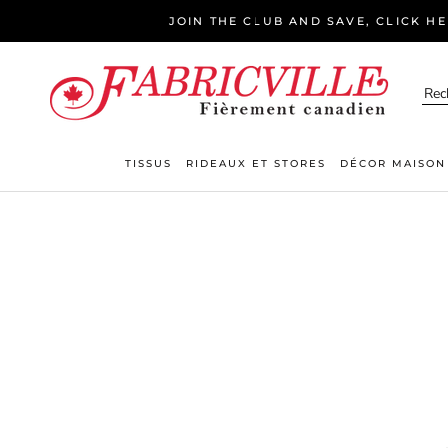
Aller
JOIN THE CLUB AND SAVE, CLICK H
au
contenu
TISSUS
RIDEAUX ET STORES
DÉCOR MAISON