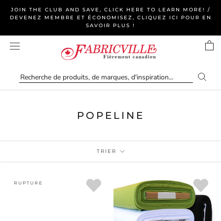
Aller
JOIN THE CLUB AND SAVE, CLICK HERE TO LEARN MORE! /
au
DEVENEZ MEMBRE ET ÉCONOMISEZ, CLIQUEZ ICI POUR EN
SAVOIR PLUS !
contenu
POPELINE
TRIER
RUPTURE