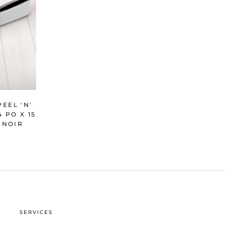
EEL 'N'
4 PO X 15
- NOIR
SERVICES