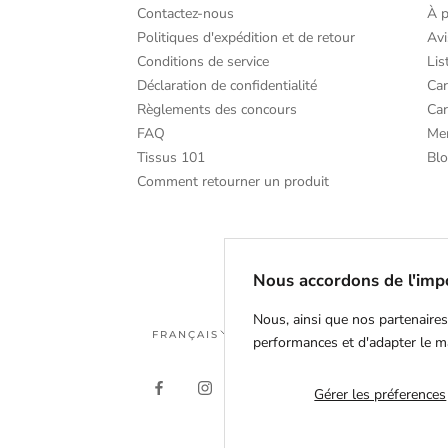
Contactez-nous
À 
Politiques d'expédition et de retour
Avi
Conditions de service
Lis
Déclaration de confidentialité
Car
Règlements des concours
Car
FAQ
Me
Tissus 101
Bl
Comment retourner un produit
Nous accordons de l'impo
Nous, ainsi que nos partenaires
Langue
FRANÇAIS
performances et d'adapter le m
Gérer les préferences