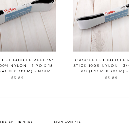
T ET BOUCLE PEEL 'N'
CROCHET ET BOUCLE P
00% NYLON - 1 PO X 15
STICK 100% NYLON - 3/
.54CM X 38CM) - NOIR
PO (1.9CM X 38CM) 
$3.89
$3.89
TRE ENTREPRISE
MON COMPTE