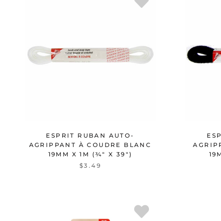
ESPRIT RUBAN AUTO-
ES
AGRIPPANT À COUDRE BLANC
AGRIP
19MM X 1M (¾" X 39")
19
$3.49