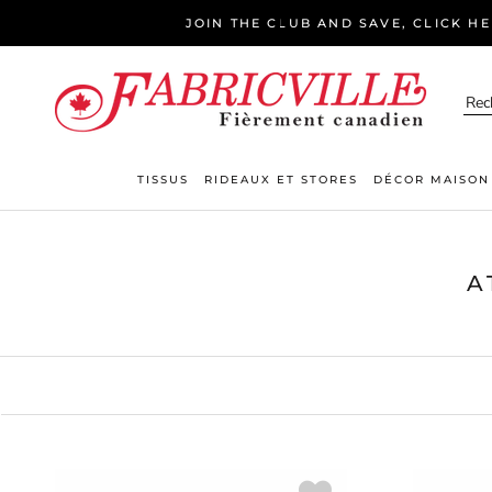
Aller
JOIN THE CLUB AND SAVE, CLICK H
au
contenu
TISSUS
RIDEAUX ET STORES
DÉCOR MAISON
A