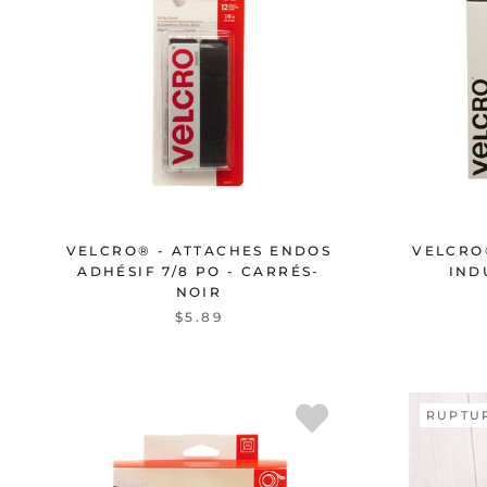
VELCRO® - ATTACHES ENDOS
VELCRO
ADHÉSIF 7/8 PO - CARRÉS-
IND
NOIR
$5.89
RUPTU