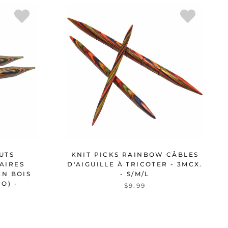
UTS
KNIT PICKS RAINBOW CÂBLES
LAIRES
D'AIGUILLE À TRICOTER - 3MCX.
EN BOIS
- S/M/L
O) -
$9.99