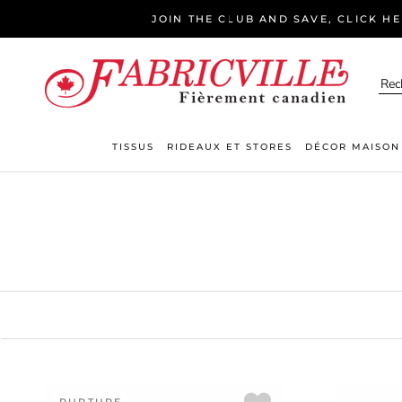
Aller
JOIN THE CLUB AND SAVE, CLICK H
au
contenu
TISSUS
RIDEAUX ET STORES
DÉCOR MAISON