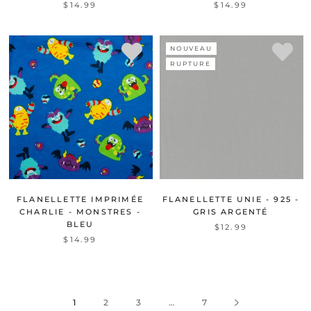
$14.99
$14.99
NOUVEAU
RUPTURE
FLANELLETTE IMPRIMÉE
FLANELLETTE UNIE - 925 -
CHARLIE - MONSTRES -
GRIS ARGENTÉ
BLEU
$12.99
$14.99
1
2
3
…
7